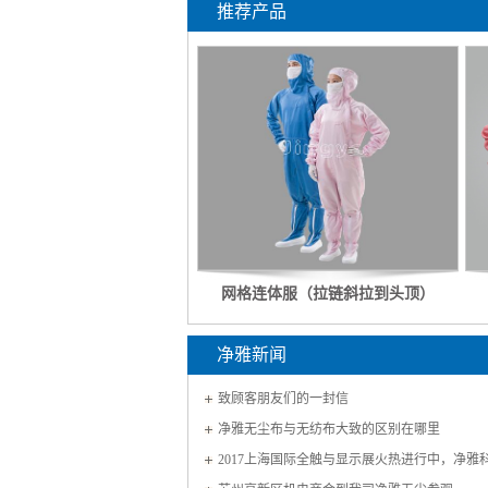
推荐产品
网格连体服（拉链斜拉到头顶）
净雅新闻
致顾客朋友们的一封信
净雅无尘布与无纺布大致的区别在哪里
2017上海国际全触与显示展火热进行中，净雅