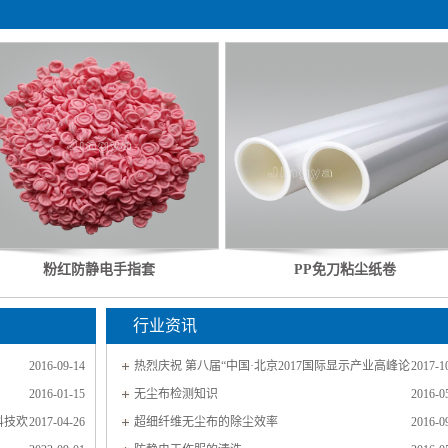
粉红防静电手指套
PP免刀粘尘纸卷
行业资讯
2016-09-14
热烈庆祝 第八届“中国·北京2017国际显示产业高峰论
2017-1
2016-01-15
坛”胜利召开
无尘布检测知识
2016-0
科技欢
2017-04-26
超细纤维无尘布的除尘效率
2016-0