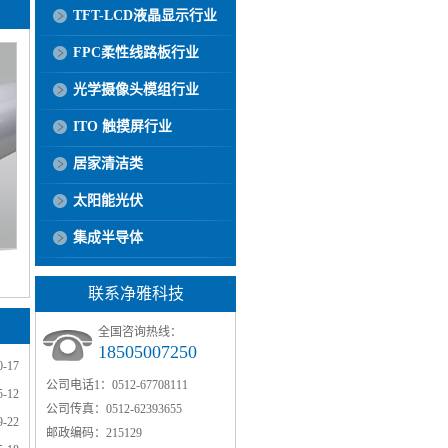
TFT-LCD液晶显示行业
FPC柔性线路板行业
光学摄像头模组行业
ITO 触摸屏行业
居家清洁类
太阳能光伏
集成半导体
联系净雅科技
全国咨询热线：
18505007250
0-17
公司电话1：
0512-67708111
5-12
公司传真：
0512-62393655
9-22
邮政编码：
215129