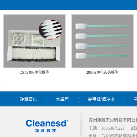
推荐产品
CS15-003净化棉签
2803A净化布头棉签
净雅首页
无尘布
静电鞋/洁净服
苏州净雅无尘科技有限公
电话：18963679221
邮箱
地址：苏州市高新区前桥路