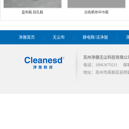
蓝布鞋 四孔鞋
白色帆布中巾鞋
净雅首页
无尘布
静电鞋/洁净服
苏州净雅无尘科技有限公
电话：18963679221
邮箱
地址：苏州市高新区前桥路