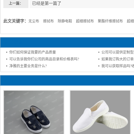
已经是第一篇了
上一篇：
此文关键字：
无尘布
擦拭布
除静电鞋
超细擦拭布
聚酯纤维擦拭布
超细
相关资讯
你们如何保证我要的产品质量
公司可以提供定制型
可以告诉我你们公司的商品目录和价格表吗?
如果我订购大的订单
净雅的主要业务是什么?
我可以获取样品吗?
推荐产品