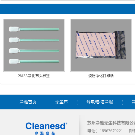
推荐产品
2813A净化布头棉签
淡粉净化打印纸
净雅首页
无尘布
静电鞋/洁净服
苏州净雅无尘科技有限公
电话：18963679221
邮箱