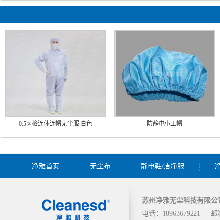
推荐产品
0.5网格连体连帽无尘服 白色
防静电小工帽
净雅首页
无尘布
静电鞋/洁净服
苏州净雅无尘科技有限公
电话：18963679221
邮箱