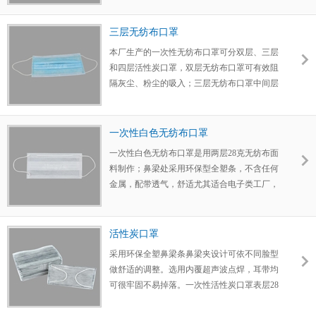
质，打印的应用而设计的 KM净化打印纸颜
色：淡蓝、淡绿、白、黄色、粉红、橙色
三层无纺布口罩
本厂生产的一次性无纺布口罩可分双层、三层
和四层活性炭口罩，双层无纺布口罩可有效阻
隔灰尘、粉尘的吸入；三层无纺布口罩中间层
采用高效过滤熔喷布，阻隔率达到95％以上；
四层活性炭口罩可防止有毒气体的吸入，对身
体起到很好的保健作用。
一次性白色无纺布口罩
一次性白色无纺布口罩是用两层28克无纺布面
料制作；鼻梁处采用环保型全塑条，不含任何
金属，配带透气，舒适尤其适合电子类工厂，
日常生活使用。
活性炭口罩
采用环保全塑鼻梁条鼻梁夹设计可依不同脸型
做舒适的调整。选用内覆超声波点焊，耳带均
可很牢固不易掉落。一次性活性炭口罩表层28
克无纺布、中间一层用防菌过滤纸起过滤防菌