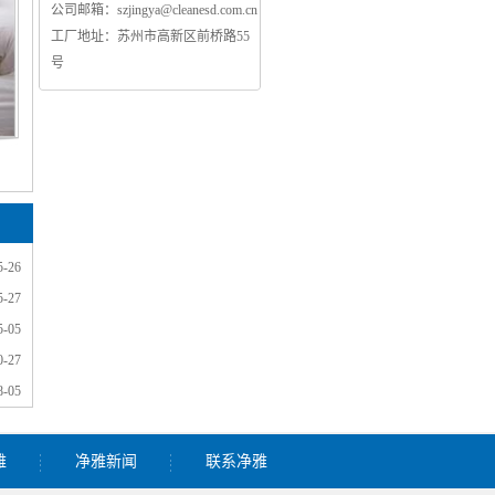
公司邮箱：
szjingya@cleanesd.com.cn
工厂地址：
苏州市高新区前桥路55
号
5-26
5-27
5-05
0-27
8-05
雅
净雅新闻
联系净雅