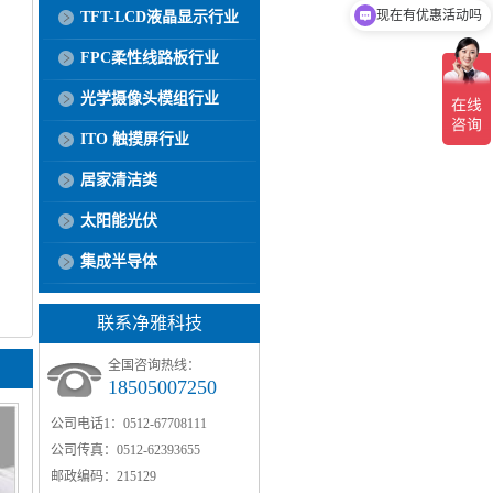
现在有优惠活动吗
TFT-LCD液晶显示行业
FPC柔性线路板行业
光学摄像头模组行业
ITO 触摸屏行业
居家清洁类
太阳能光伏
集成半导体
联系净雅科技
全国咨询热线：
18505007250
公司电话1：
0512-67708111
公司传真：
0512-62393655
邮政编码：
215129