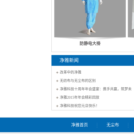
防静电大褂
净雅新闻
改革中的净雅
无纺布与无尘布的区别
净雅科技十周年年会盛宴：携手共赢，筑梦未
净雅2015年年会精彩回放
净雅科技祝您元旦快乐！
净雅首页
无尘布