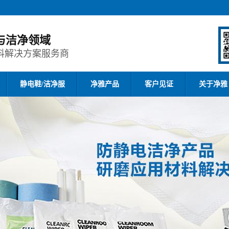
与洁净领域
料解决方案服务商
静电鞋/洁净服
净雅产品
客户见证
关于净雅