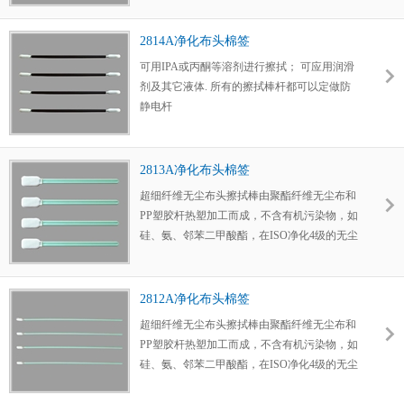
热封边紧紧锁死切边，有效防止微尘粒产生，
无尘布具有优越的耐磨性和洁净性能，可反复
2814A净化布头棉签
擦拭，对大部分溶剂包括丙酮有卓越的兼容
可用IPA或丙酮等溶剂进行擦拭； 可应用润滑
性，且对溶剂有良好的吸收和锁紧能力
剂及其它液体. 所有的擦拭棒杆都可以定做防
静电杆
2813A净化布头棉签
超细纤维无尘布头擦拭棒由聚酯纤维无尘布和
PP塑胶杆热塑加工而成，不含有机污染物，如
硅、氨、邻苯二甲酸酯，在ISO净化4级的无尘
车间用纯水清洗并双袋净化包装，无尘布头用
热封边紧紧锁死切边，有效防止微尘粒产生，
无尘布具有优越的耐磨性和洁净性能，可反复
2812A净化布头棉签
擦拭，对大部分溶剂包括丙酮有卓越的兼容
超细纤维无尘布头擦拭棒由聚酯纤维无尘布和
性，且对溶剂有良好的吸收和锁紧能力。
PP塑胶杆热塑加工而成，不含有机污染物，如
硅、氨、邻苯二甲酸酯，在ISO净化4级的无尘
车间用纯水清洗并双袋净化包装，无尘布头用