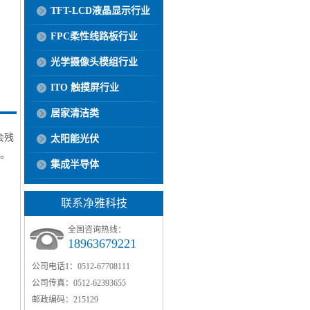
TFT-LCD液晶显示行业
FPC柔性线路板行业
光学摄像头模组行业
ITO 触摸屏行业
居家清洁类
会残
太阳能光伏
Ω。
集成半导体
联系净雅科技
全国咨询热线：
18963679221
公司电话1：
0512-67708111
公司传真：
0512-62393655
邮政编码：
215129