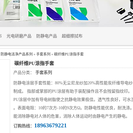
布
光电研磨产品
防静电产品
超细擦拭布
»
防静电洁净产品系列
»
手套系列
»
碳纤维PU涂指手套
碳纤维PU涂指手套
产品分类：
手套系列
防静电涂层手套性能：80%无尘尼龙纱加20%高性能炭纤维导电纱
制成。 指部或掌部的PU涂层有助于装配操作且不会残留指纹印。
PU涂层中加有导电树脂使之抗静电效果极佳。透气性良好，可水
。表面电阻：10的7次方-10的9次方Ω。防静电性能优良，耐洗涤
能消除静电对人体的危害，消除人体运动时由静电产生的静电。
18963679221
订购热线：