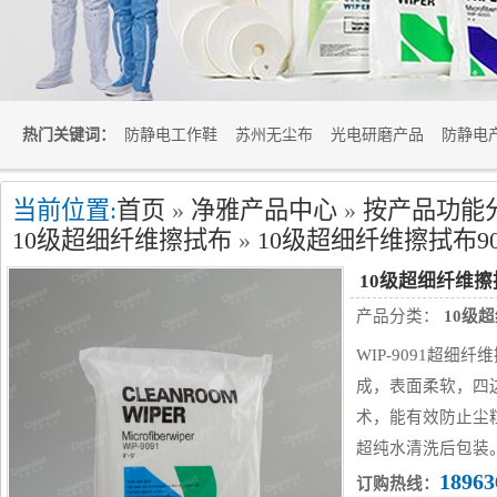
热门关键词：
防静电工作鞋
苏州无尘布
光电研磨产品
防静电
当前位置:
首页
»
净雅产品中心
»
按产品功能
10级超细纤维擦拭布
»
10级超细纤维擦拭布90
10级超细纤维擦拭
产品分类：
10级
WIP-9091超细
成，表面柔软，四
术，能有效防止尘粒
超纯水清洗后包装
18963
订购热线：