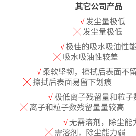
其它公司产品
√
发
╳
发尘量极低
√
极佳的
╳
吸水吸油性较差
√
柔软坚韧，擦拭
╳
擦拭后表面易留下划痕
√
极低离子残
╳
离子和粒子数残留量量较高
√
无需溶剂
╳
需溶剂，除尘能力弱