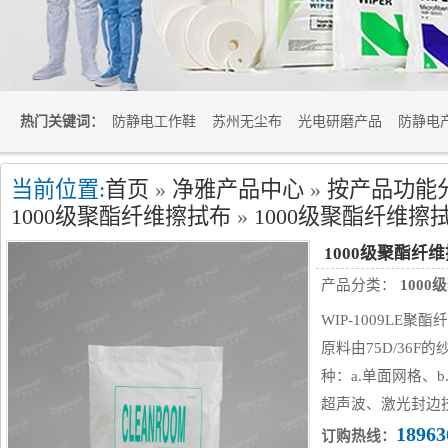
热门关键词：
防静电工作鞋
苏州无尘布
光电研磨产品
防静电
当前位置:
首页
»
净雅产品中心
»
按产品功能
1000级聚酯纤维擦拭布
»
1000级聚酯纤维擦拭布
1000级聚酯纤维
产品分类：
100
WIP-1009LE
原料由75D/36
种：a.单面网格、
超声波、激光封边
18963
订购热线：