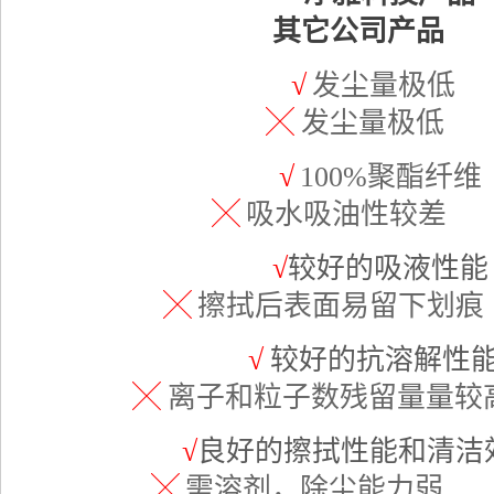
其它公司产品
√
发
╳
发尘量极低
√
100%聚酯纤维
╳
吸水吸油性较差
√
较好的吸液性能
╳
擦拭后表面易留下划痕
√
较好的抗溶解性
╳
离子和粒子数残留量量较
√
良好的擦拭性能和清洁
╳
需溶剂，除尘能力弱