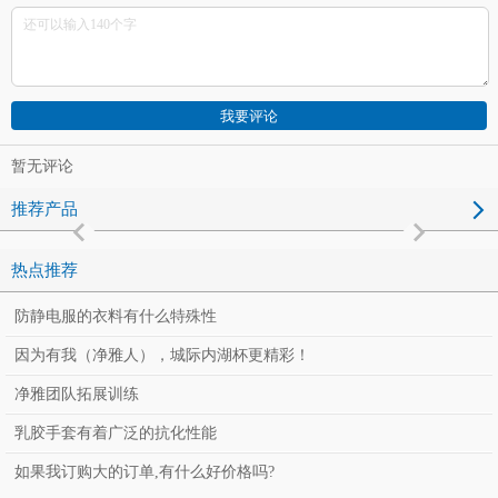
暂无评论
推荐产品
热点推荐
防静电服的衣料有什么特殊性
因为有我（净雅人），城际内湖杯更精彩！
净雅团队拓展训练
PVC浅蓝帆布四孔鞋
PU灰色皮革四孔鞋
PU 白帆布
乳胶手套有着广泛的抗化性能
如果我订购大的订单,有什么好价格吗?